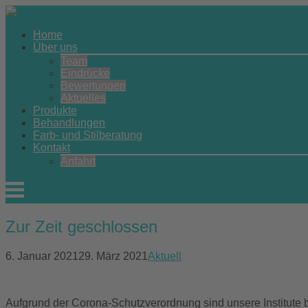
Skip
to
Home
content
Über uns
Team
Eindrücke
Bewertungen
Aktuelles
Produkte
Behandlungen
Farb- und Stilberatung
Kontakt
Anfahrt
Menu
Zur Zeit geschlossen
6. Januar 2021
29. März 2021
Aktuell
Aufgrund der Corona-Schutzverordnung sind unsere Institute 