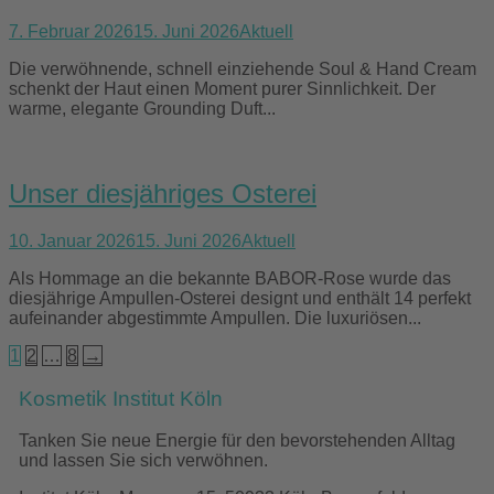
7. Februar 2026
15. Juni 2026
Aktuell
Die verwöhnende, schnell einziehende Soul & Hand Cream
schenkt der Haut einen Moment purer Sinnlichkeit. Der
warme, elegante Grounding Duft...
Unser diesjähriges Osterei
10. Januar 2026
15. Juni 2026
Aktuell
Als Hommage an die bekannte BABOR-Rose wurde das
diesjährige Ampullen-Osterei designt und enthält 14 perfekt
aufeinander abgestimmte Ampullen. Die luxuriösen...
Seitennummerierung
1
2
…
8
→
der
Kosmetik Institut Köln
Beiträge
Tanken Sie neue Energie für den bevorstehenden Alltag
und lassen Sie sich verwöhnen.