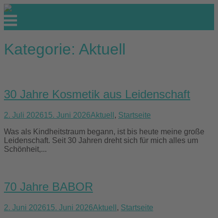
Skip
to
Menu
content
Kategorie:
Aktuell
30 Jahre Kosmetik aus Leidenschaft
2. Juli 2026
15. Juni 2026
Aktuell
,
Startseite
Was als Kindheitstraum begann, ist bis heute meine große
Leidenschaft. Seit 30 Jahren dreht sich für mich alles um
Schönheit,...
70 Jahre BABOR
2. Juni 2026
15. Juni 2026
Aktuell
,
Startseite