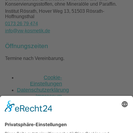
Konservierungsstoffen, ohne Mineralöle und Paraffin.
Institut Rösrath, Hover Weg 13, 51503 Rösrath-
Hoffnungsthal
0173 26 79 474
info@vw-kosmetik.de
Öffnungszeiten
Termine nach Vereinbarung.
Cookie-
Einstellungen
Datenschutzerklärung
Impressum
Scroll
to
top