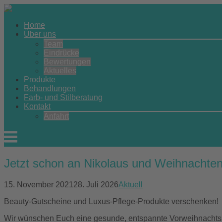
Skip
to
Home
content
Über uns
Team
Eindrücke
Bewertungen
Aktuelles
Produkte
Behandlungen
Farb- und Stilberatung
Kontakt
Anfahrt
Menu
Jetzt schon an Nikolaus und Weihnacht
15. November 2021
28. Juli 2026
Aktuell
Beauty-Gutscheine und Luxus-Pflege-Produkte verschenken!
Wir wünschen Euch eine gesunde, entspannte Vorweihnachtsz