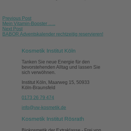
Post
Previous Post
navigation
Mein Vitamin-Booster …..
Next Post
BABOR Adventskalender rechtzeitig reservieren!
Kosmetik Institut Köln
Tanken Sie neue Energie für den
bevorstehenden Alltag und lassen Sie
sich verwöhnen.
Institut Köln, Maarweg 15, 50933
Köln-Braunsfeld
0173 26 79 474
info@vw-kosmetik.de
Kosmetik Institut Rösrath
Biokosmetik der Extraklasse - Frei von