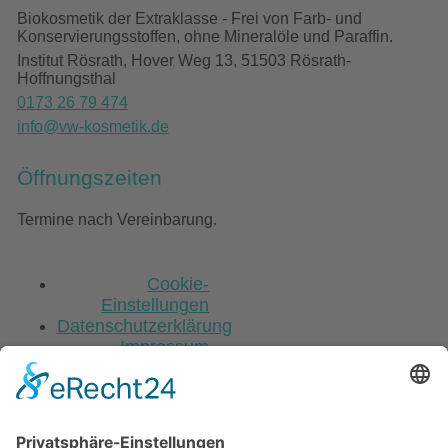
Biokosmetik der Extraklasse - Frei von Farb- und
Konservierungsstoffen, ohne Mineralöle und Paraffin.
Institut Rösrath, Hover Weg 13, 51503 Rösrath-
Hoffnungsthal
0173 26 79 474
info@vw-kosmetik.de
Öffnungszeiten
Termine nach Vereinbarung.
Cookie-
Einstellungen
Datenschutzerklärung
Impressum
Scroll