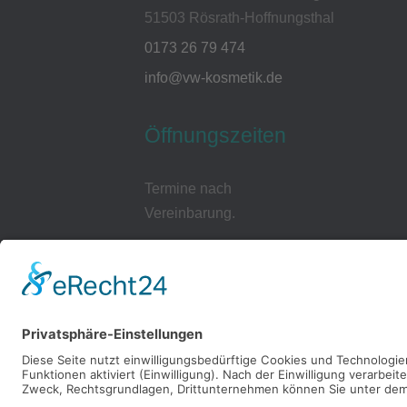
51503 Rösrath-Hoffnungsthal
0173 26 79 474
info@vw-kosmetik.de
Öffnungszeiten
Termine nach
Vereinbarung.
Cookie-
Einstellungen
Datenschutzerklärung
Impressum