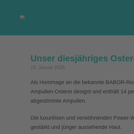
Skip
to
content
Unser diesjähriges Oster
10. Januar 2026
Als Hommage an die bekannte BABOR-Rose
Ampullen-Osterei designt und enthält 14 pe
abgestimmte Ampullen.
Die luxuriösen und verwöhnenden Power-Wi
gestärkt und jünger aussehende Haut.