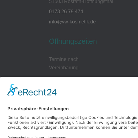
51503 Rösrath-Hoffnungsthal
0173 26 79 474
info@vw-kosmetik.de
Öffnungszeiten
Termine nach
Vereinbarung.
Cookie-
Einstellungen
Datenschutzerklärung
Impressum