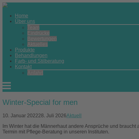
Skip
to
Home
content
Über uns
Team
Eindrücke
Bewertungen
Aktuelles
Produkte
Behandlungen
Farb- und Stilberatung
Kontakt
Anfahrt
Menu
Winter-Special for men
10. Januar 2022
28. Juli 2026
Aktuell
Im Winter hat die Männerhaut andere Ansprüche und braucht 
Termin mit Pflege-Beratung in unseren Instituten.