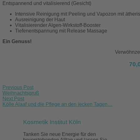
Entspannend und vitalisierend (Gesicht)
Intensive Reinigung mit Peeling und Vapozon mit ätheri
Ausreinigung der Haut
Vitalisierender Algen-Wirkstoff-Booster
Tiefenentspannung mit Release Massage
Ein Genuss!
Verwöhnzei
70,
Post
Previous Post
navigation
Weihnachtsgruß
Next Post
Kölle Alaaf und die Pflege an den jecken Tagen…
Kosmetik Institut Köln
Tanken Sie neue Energie für den
bevorstehenden Alltag und lassen Sie