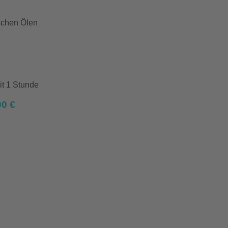
schen Ölen
t 1 Stunde
00 €