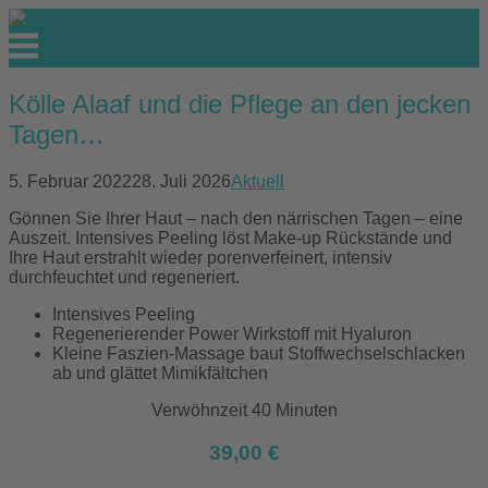
Skip
to
Menu
content
Kölle Alaaf und die Pflege an den jecken
Tagen…
5. Februar 2022
28. Juli 2026
Aktuell
Gönnen Sie Ihrer Haut – nach den närrischen Tagen – eine
Auszeit. Intensives Peeling löst Make-up Rückstände und
Ihre Haut erstrahlt wieder porenverfeinert, intensiv
durchfeuchtet und regeneriert.
Intensives Peeling
Regenerierender Power Wirkstoff mit Hyaluron
Kleine Faszien-Massage baut Stoffwechselschlacken
ab und glättet Mimikfältchen
Verwöhnzeit 40 Minuten
39,00 €