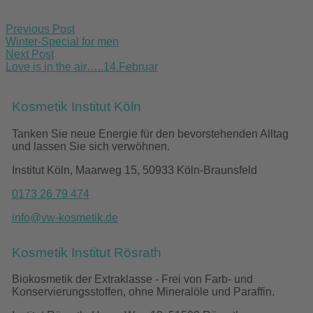
Post
Previous Post
navigation
Winter-Special for men
Next Post
Love is in the air…..14.Februar
Kosmetik Institut Köln
Tanken Sie neue Energie für den bevorstehenden Alltag
und lassen Sie sich verwöhnen.
Institut Köln, Maarweg 15, 50933 Köln-Braunsfeld
0173 26 79 474
info@vw-kosmetik.de
Kosmetik Institut Rösrath
Biokosmetik der Extraklasse - Frei von Farb- und
Konservierungsstoffen, ohne Mineralöle und Paraffin.