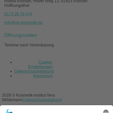
Institut Rösrath, Hover Weg 13, 51503 Rösrath-
Hoffnungsthal
0173 26 79 474
info@vw-kosmetik.de
Öffnungszeiten
Termine nach Vereinbarung.
Cookie-
Einstellungen
Datenschutzerklärung
Impressum
2026 © Kosmetik-Institut Vera
Wildemann
Datenschutzerklärung
Cookie-Einstellungen
Datenschutzerklärung