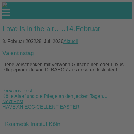
Skip
to
Menu
content
Love is in the air…..14.Februar
8. Februar 2022
28. Juli 2026
Aktuell
Valentinstag
Liebe verschenken mit Verwöhn-Gutscheinen oder Luxus-
Pflegeprodukte von Dr.BABOR aus unseren Instituten!
Post
Previous Post
navigation
Kölle Alaaf und die Pflege an den jecken Tagen…
Next Post
HAVE AN EGG-CELLENT EASTER
Kosmetik Institut Köln